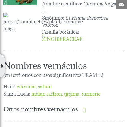
Nombre científico:
Curcuma longa
C
L.
Sinónimo:
Curcuma domestica
Valeton
Familia botánica
:
ZINGIBERACEAE
Nombres vernáculos
(en territorios con usos significativos TRAMIL)
Haití:
curcuma
safran
Santa Lucía:
indian saffron
tjitjima
turmeric
Otros nombres vernáculos