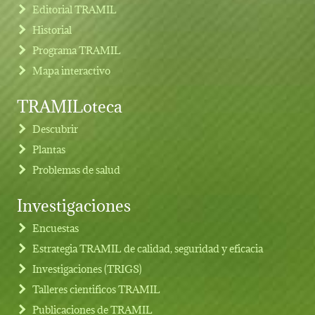
Editorial TRAMIL
Historial
Programa TRAMIL
Mapa interactivo
TRAMILoteca
Descubrir
Plantas
Problemas de salud
Investigaciones
Footer menu
Encuestas
Estrategia TRAMIL de calidad, seguridad y eficacia
Investigaciones (TRIGS)
Talleres cientificos TRAMIL
Publicaciones de TRAMIL