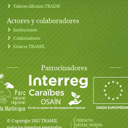
Talleres difusion TRADIF
Actores y colaboradores
Instituciones
Colaboradores
Enlaces TRAMIL
Patrocinadores
Contacto
© Copyright 2017 TRAMIL
Iniciar sesión
User account menu
todos los derechos reservados