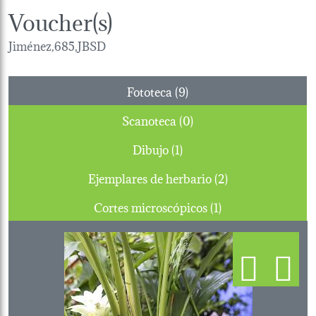
Voucher(s)
Jiménez,685,JBSD
Fototeca (9)
Scanoteca (0)
Dibujo (1)
Ejemplares de herbario (2)
Cortes microscópicos (1)