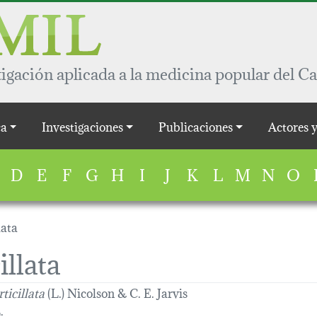
igación aplicada a la medicina popular del Ca
a
Investigaciones
Publicaciones
Actores 
D
E
F
G
H
I
J
K
L
M
N
O
lata
illata
ticillata
(L.) Nicolson & C. E. Jarvis
.