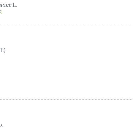
llatum
L.
E
IL)
o.