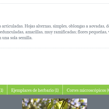
s articuladas. Hojas alternas, simples, oblongas a aovadas, 
dunculadas, amarillas, muy ramificadas; flores pequeñas, 
 una sola semilla.
ibujo (1)
Ejemplares de herbario (1)
Cortes mic