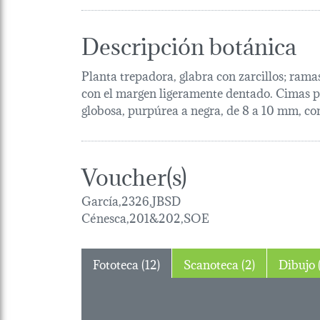
Descripción botánica
Planta trepadora, glabra con zarcillos; rama
con el margen ligeramente dentado. Cimas pe
globosa, purpúrea a negra, de 8 a 10 mm, con
Voucher(s)
García,2326,JBSD
Cénesca,201&202,SOE
Fototeca (12)
Scanoteca (2)
D