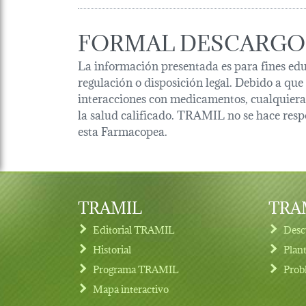
FORMAL DESCARGO
La información presentada es para fines edu
regulación o disposición legal. Debido a que
interacciones con medicamentos, cualquiera 
la salud calificado. TRAMIL no se hace resp
esta Farmacopea.
TRAMIL
TRAM
Editorial TRAMIL
Desc
Historial
Plan
Programa TRAMIL
Prob
Footer menu
Mapa interactivo