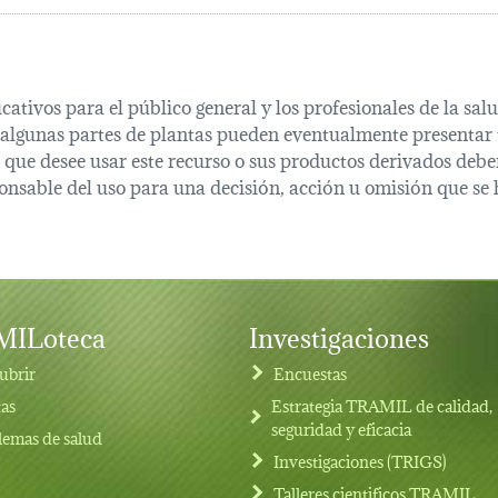
cativos para el público general y los profesionales de la s
 algunas partes de plantas pueden eventualmente presentar t
que desee usar este recurso o sus productos derivados deber
onsable del uso para una decisión, acción u omisión que se 
ILoteca
Investigaciones
ubrir
Encuestas
tas
Estrategia TRAMIL de calidad,
seguridad y eficacia
lemas de salud
Investigaciones (TRIGS)
Talleres cientificos TRAMIL