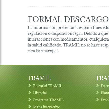
FORMAL DESCARGO
La información presentada es para fines edu
regulación o disposición legal. Debido a que
interacciones con medicamentos, cualquiera 
la salud calificado. TRAMIL no se hace resp
esta Farmacopea.
TRAMIL
TRAM
Editorial TRAMIL
Desc
Historial
Plan
Programa TRAMIL
Prob
Footer menu
Mapa interactivo