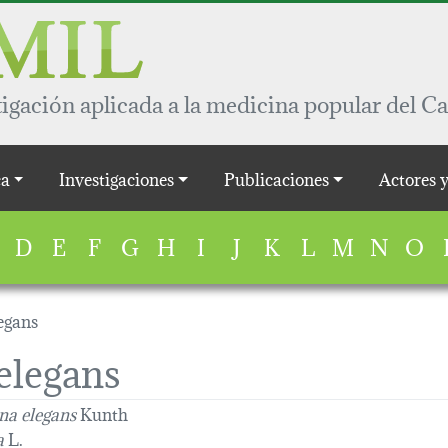
igación aplicada a la medicina popular del Ca
a
Investigaciones
Publicaciones
Actores 
D
E
F
G
H
I
J
K
L
M
N
O
egans
elegans
a elegans
Kunth
a
L.