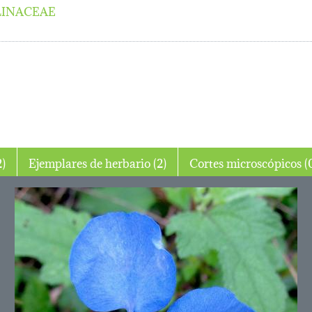
INACEAE
o (2)
Ejemplares de herbario (2)
Cortes micros