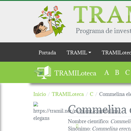
Pasar al contenido principal
Programa de invest
Main navigation
Portada
TRAMIL
TRAMILotec
A
B
C
TRAMILoteca
Inicio
TRAMILoteca
C
Commelina el
Commelina 
Nombre científico:
Commelin
Sinónimo:
Commelina erect