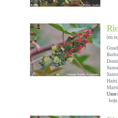
Ri
(en t
Guad
Barba
Domi
Santa
Sant
Haití:
Marti
Usos 
hoja 