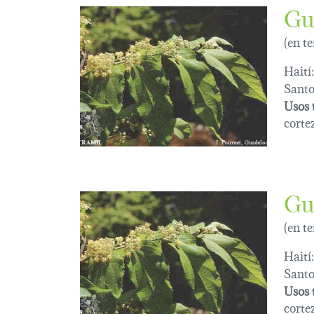
Gu
(en t
Haití:
Sant
Usos 
corte
Gu
(en t
Haití:
Sant
Usos 
corte