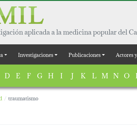
igación aplicada a la medicina popular del Ca
a
Investigaciones
Publicaciones
Actores 
D
E
F
G
H
I
J
K
L
M
N
O
d
traumatismo