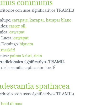
cinus communis
erritorios con usos significativos TRAMIL)
alupe:
carapate
karapat
karapat blanc
dos:
castor oil
nica:
cawapat
 Lucía:
cawapat
o Domingo:
higuera
maskèti
nica:
palma kristi
ricin
tradicionales significativos TRAMIL
 de la semilla, aplicación local
7
adescantia spathacea
erritorios con usos significativos TRAMIL)
boul di mas