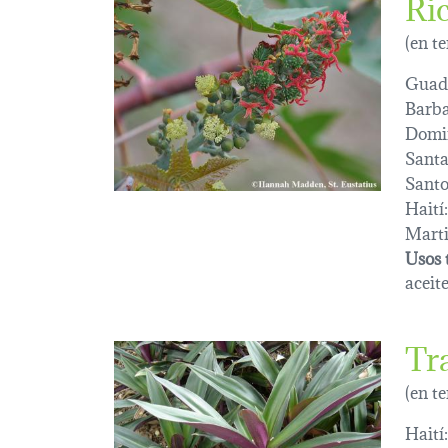
Ri
(en t
Guad
Barba
Domi
Santa
Sant
Haití:
Marti
Usos 
aceite
Tr
(en t
Haití: