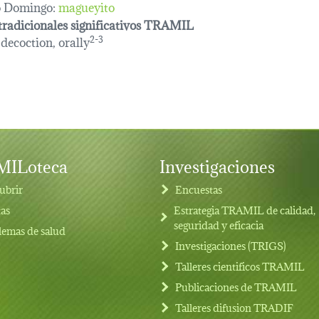
o Domingo:
magueyito
tradicionales significativos TRAMIL
 decoction, orally
2-3
ILoteca
Investigaciones
ubrir
Encuestas
tas
Estrategia TRAMIL de calidad,
seguridad y eficacia
lemas de salud
Investigaciones (TRIGS)
Talleres cientificos TRAMIL
Publicaciones de TRAMIL
Talleres difusion TRADIF