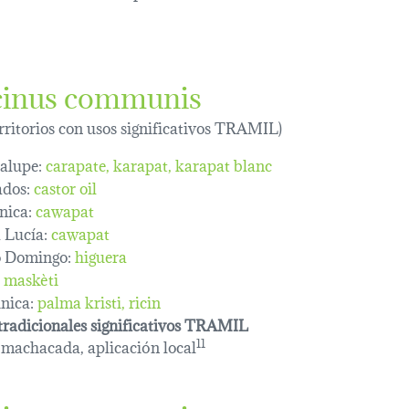
cinus communis
erritorios con usos significativos TRAMIL)
alupe:
carapate
karapat
karapat blanc
dos:
castor oil
nica:
cawapat
 Lucía:
cawapat
o Domingo:
higuera
maskèti
nica:
palma kristi
ricin
tradicionales significativos TRAMIL
machacada, aplicación local
11