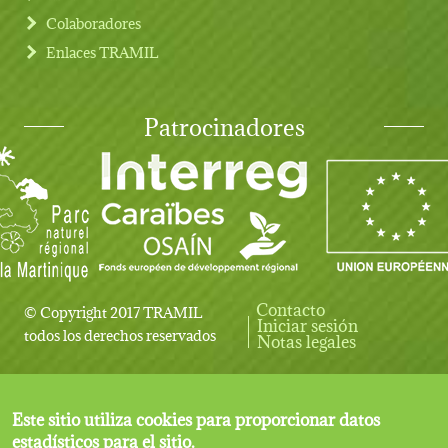
Colaboradores
Enlaces TRAMIL
Patrocinadores
Contacto
© Copyright 2017 TRAMIL
Iniciar sesión
User account menu
todos los derechos reservados
Notas legales
Este sitio utiliza cookies para proporcionar datos
estadísticos para el sitio.