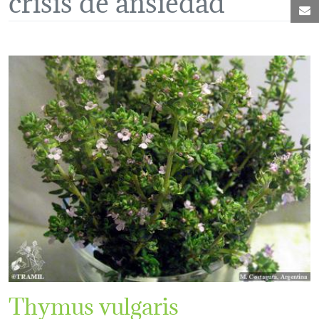
C
Thymus vulgaris