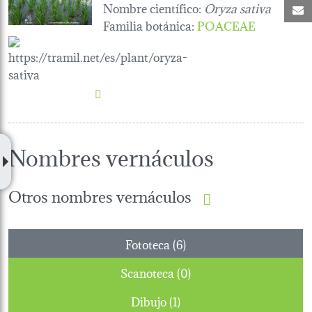
Nombre científico:
Oryza sativa
C
Familia botánica
:
POACEAE
Nombres vernáculos
Otros nombres vernáculos
Fototeca (6)
Scanoteca (0)
Dibujo (1)