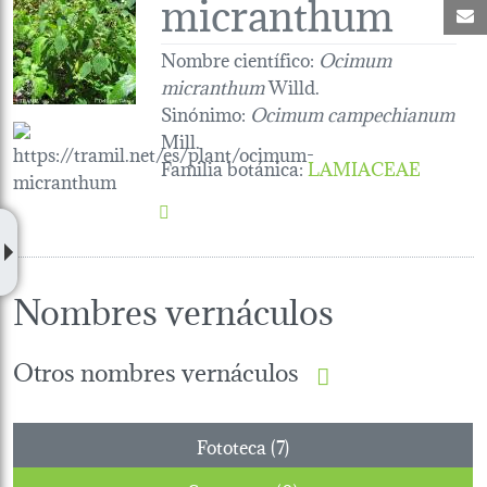
micranthum
C
Nombre científico:
Ocimum
micranthum
Willd.
Sinónimo:
Ocimum campechianum
Mill.
Familia botánica
:
LAMIACEAE
Nombres vernáculos
Otros nombres vernáculos
Fototeca (7)