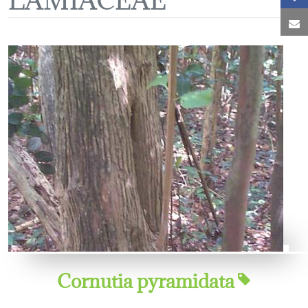
C
Cornutia pyramidata