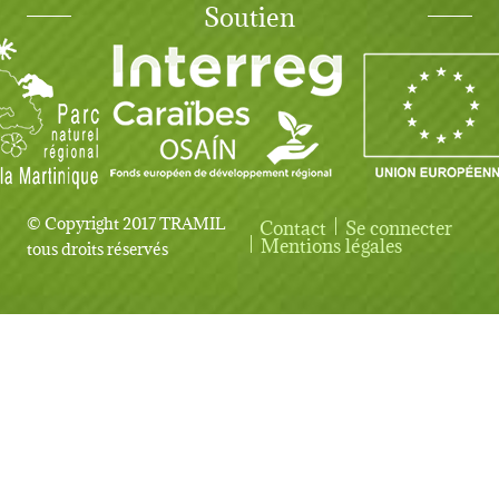
Soutien
© Copyright 2017 TRAMIL
Contact
Se connecter
User account menu
Mentions légales
tous droits réservés