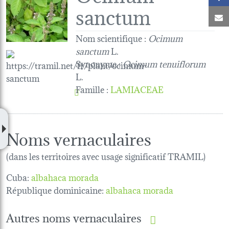
sanctum
C
Nom scientifique :
Ocimum
sanctum
L.
Synonyme :
Ocimum tenuiflorum
L.
Famille
:
LAMIACEAE
Noms vernaculaires
(dans les territoires avec usage significatif TRAMIL)
Cuba:
albahaca morada
République dominicaine:
albahaca morada
Autres noms vernaculaires