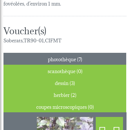
fovéolées, d’environ 1 mm.
Voucher(s)
Soberats,TR90-01,CIFMT
photothèque (7)
scanothèque (0)
dessin (3)
herbier (2)
coupes microscopiques (0)