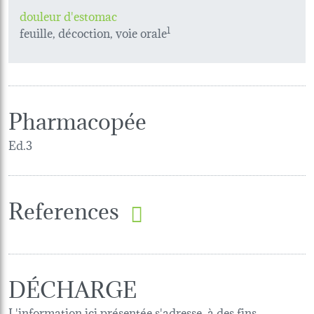
douleur d'estomac
feuille, décoction, voie orale
1
Pharmacopée
Ed.3
References
DÉCHARGE
L'information ici présentée s'adresse, à des fins