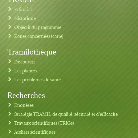
Editorial
Historique
Objectif du programme
Zones concernées (carte)
Tramilothèque
Découvrir
Les plantes
Les problèmes de santé
Recherches
Footer menu
Enquêtes
Stratégie TRAMIL de qualité, sécurité et d'efficacité
Travaux scientifiques (TRIGs)
Ateliers scientifiques