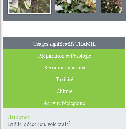
Usages significatifs TRAMIL
Préparation et Posologie
Recommandations
Toxicité
Chimie
Activité biologique
flatulence
feuille, décoction, voie orale
2