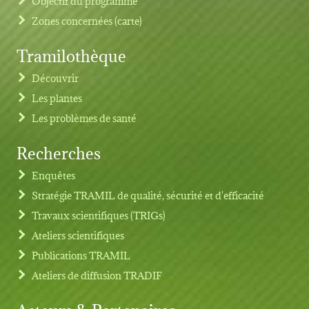
Objectif du programme
Zones concernées (carte)
Tramilothèque
Découvrir
Les plantes
Les problèmes de santé
Recherches
Footer menu
Enquêtes
Stratégie TRAMIL de qualité, sécurité et d'efficacité
Travaux scientifiques (TRIGs)
Ateliers scientifiques
Publications TRAMIL
Ateliers de diffusion TRADIF
Acteurs & Partenaires