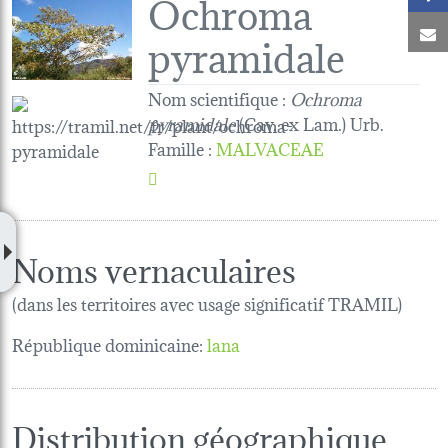
Ochroma
C
pyramidale
Nom scientifique :
Ochroma
pyramidale
(Cav. ex Lam.) Urb.
Famille
:
MALVACEAE
Noms vernaculaires
(dans les territoires avec usage significatif TRAMIL)
République dominicaine:
lana
Distribution géographique