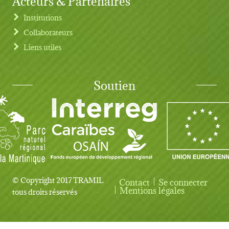
Institutions
Collaborateurs
Liens utiles
Soutien
© Copyright 2017 TRAMIL
Contact
Se connecter
User account menu
Mentions légales
tous droits réservés