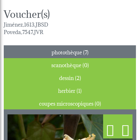
Voucher(s)
Jiménez,1613,JBSD
Poveda,7547,JVR
photothèque (7)
scanothèque (0)
dessin (2)
herbier (1)
coupes microscopiques (0)