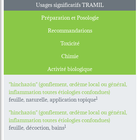
Usages significatifs TRAMIL
Préparation et Posologie
Recommandations
Toxicité
Chimie
Activité biologique
"hinchazón" (gonflement, œdème local ou général,
inflammation toutes étiologies confondues)
feuille, naturelle, application topique
1
"hinchazón" (gonflement, œdème local ou général,
inflammation toutes étiologies confondues)
feuille, décoction, bains
1