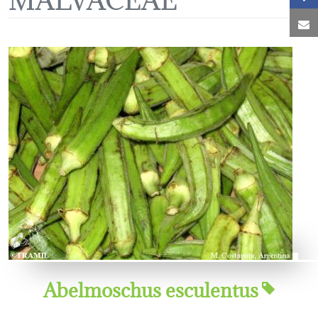
C
Abelmoschus esculentus