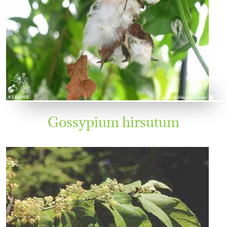
Gossypium hirsutum