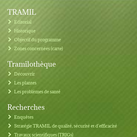
TRAMIL
Editorial
Historique
Objectif du programme
Zones concernées (carte)
Tramilothèque
Découvrir
Les plantes
Les problèmes de santé
Recherches
Footer menu
Enquêtes
Stratégie TRAMIL de qualité, sécurité et d'efficacité
Travaux scientifiques (TRIGs)