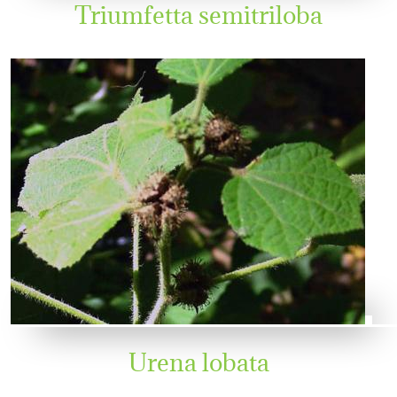
Triumfetta semitriloba
Urena lobata