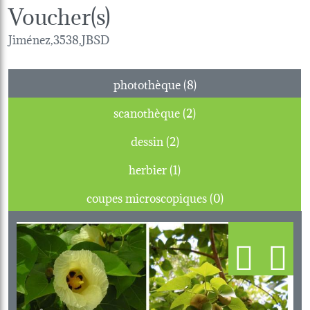
Voucher(s)
Jiménez,3538,JBSD
photothèque (8)
scanothèque (2)
dessin (2)
herbier (1)
coupes microscopiques (0)