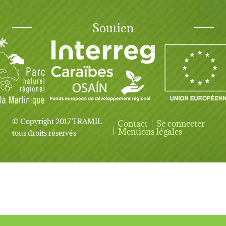
Soutien
© Copyright 2017 TRAMIL
Contact
Se connecter
User account menu
Mentions légales
tous droits réservés