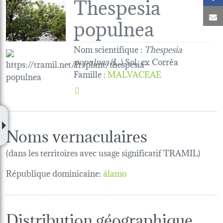
Thespesia
C
populnea
Nom scientifique :
Thespesia
populnea
(L.) Sol. ex Corrêa
Famille
:
MALVACEAE
Noms vernaculaires
(dans les territoires avec usage significatif TRAMIL)
République dominicaine:
álamo
Distribution géographique