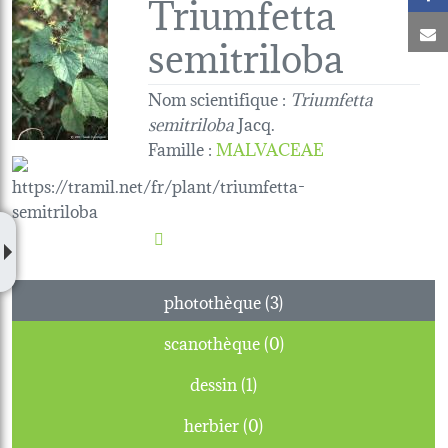
Triumfetta
C
semitriloba
Nom scientifique :
Triumfetta
semitriloba
Jacq.
Famille
:
MALVACEAE
photothèque (3)
scanothèque (0)
dessin (1)
herbier (0)