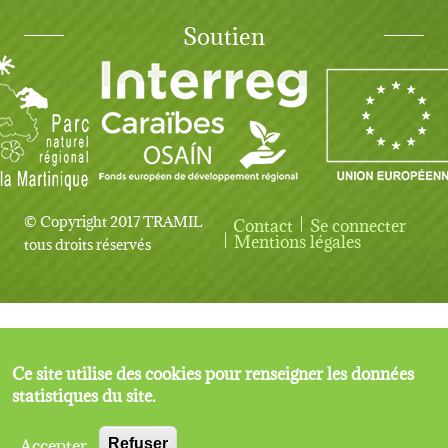
Soutien
© Copyright 2017 TRAMIL
Contact
Se connecter
User account menu
Mentions légales
tous droits réservés
Ce site utilise des cookies pour renseigner les données
statistiques du site.
Accepter
Refuser