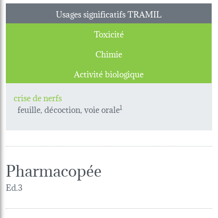
Usages significatifs TRAMIL
Toxicité
Chimie
Activité biologique
crise de nerfs
feuille, décoction, voie orale
1
Pharmacopée
Ed.3