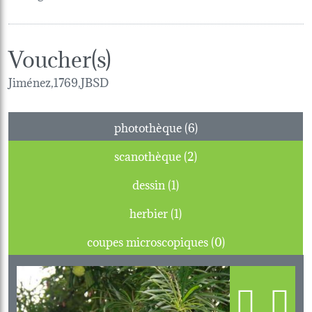
Voucher(s)
Jiménez,1769,JBSD
photothèque (6)
scanothèque (2)
dessin (1)
herbier (1)
coupes microscopiques (0)