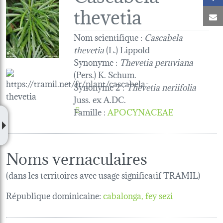
thevetia
C
Nom scientifique :
Cascabela
thevetia
(L.) Lippold
Synonyme :
Thevetia peruviana
(Pers.) K. Schum.
Synonyme 2 :
Thevetia neriifolia
Juss. ex A.DC.
Famille
:
APOCYNACEAE
Noms vernaculaires
(dans les territoires avec usage significatif TRAMIL)
République dominicaine:
cabalonga
fey sezi