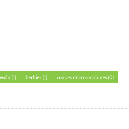
dessin (1)
herbier (1)
coupes microscopiques (0)