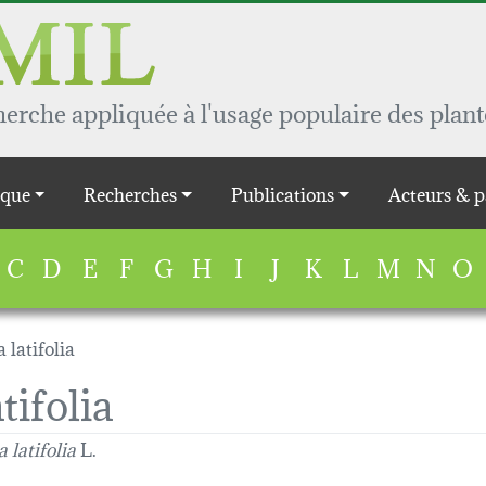
rche appliquée à l'usage populaire des plant
que
Recherches
Publications
Acteurs & p
C
D
E
F
G
H
I
J
K
L
M
N
O
 latifolia
tifolia
 latifolia
L.