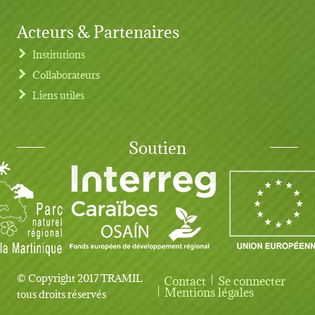
Acteurs & Partenaires
Institutions
Collaborateurs
Liens utiles
Soutien
© Copyright 2017 TRAMIL
Contact
Se connecter
User account menu
Mentions légales
tous droits réservés