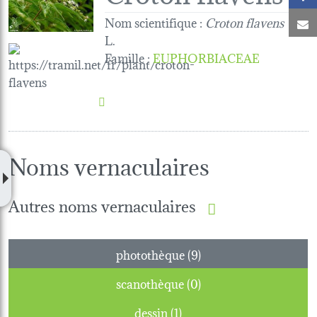
Nom scientifique :
Croton flavens
C
L.
Famille
:
EUPHORBIACEAE
Noms vernaculaires
Autres noms vernaculaires
photothèque (9)
scanothèque (0)
dessin (1)