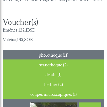
Voucher(s)
Jiménez,122,JBSD
Volcius,165,SOE
photothèque (11)
scanothèque (2)
dessin (1)
herbier (2)
coupes microscopiques (1)