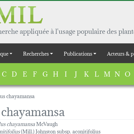
rche appliquée à l'usage populaire des plant
que
Recherches
Publications
Acteurs & p
C
D
E
F
G
H
I
J
K
L
M
N
O
lus chayamansa
s chayamansa
lus chayamansa
McVaugh
itifolius
(Mill.) Johnston subsp. aconitifolius