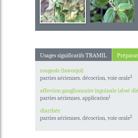
Usages significatifs TRAMIL
Préparat
rougeole (lawoujol)
parties aériennes, décoction, voie orale
3
affection ganglionnaire inguinale (absé dlé
parties aériennes, application
1
diarrhée
parties aériennes, décoction, voie orale
2