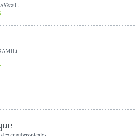
lifera
L.
E
 TRAMIL)
n
que
ales et subtropicales.