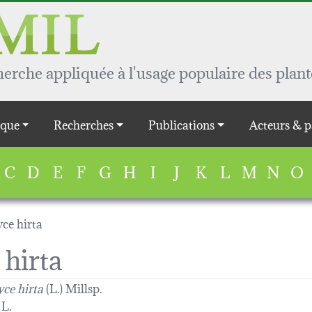
rche appliquée à l'usage populaire des plant
que
Recherches
Publications
Acteurs & p
C
D
E
F
G
H
I
J
K
L
M
N
O
ce hirta
hirta
ce hirta
(L.) Millsp.
L.