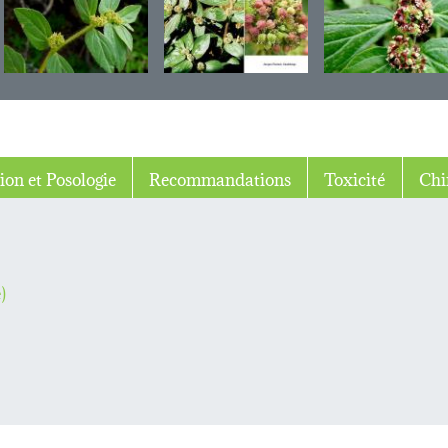
ion et Posologie
Recommandations
Toxicité
Chi
)