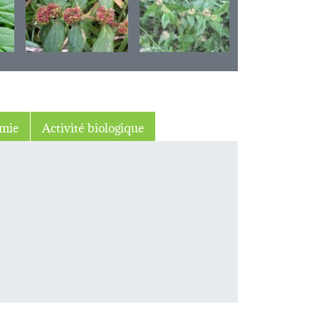
mie
Activité biologique