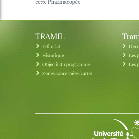
cette Pharmacopée.
TRAMIL
Tram
Editorial
Déco
Historique
Les 
Objectif du programme
Les 
Footer menu
Zones concernées (carte)