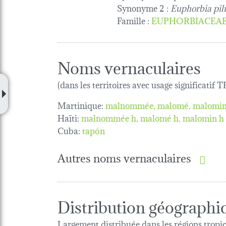
Synonyme 2 :
Euphorbia pilu
Famille
:
EUPHORBIACEA
Noms vernaculaires
(dans les territoires avec usage significatif
Martinique:
malnommée
malomé
malomi
Haïti:
malnommée h
malomé h
malomin h
Cuba:
tapón
Autres noms vernaculaires
Distribution géographi
Largement distribuée dans les régions tropic