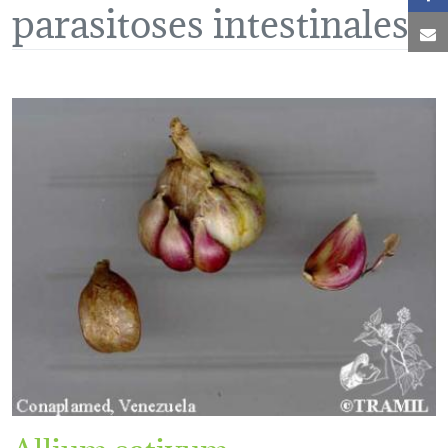
parasitoses intestinales
C
Allium sativum