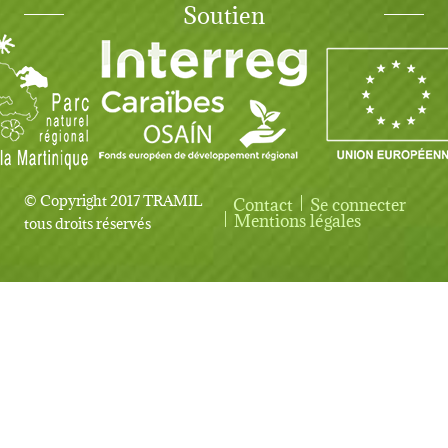
Soutien
© Copyright 2017 TRAMIL
Contact
Se connecter
User account menu
Mentions légales
tous droits réservés