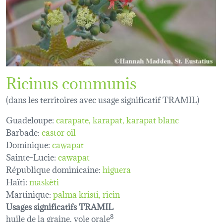
Ricinus communis
(dans les territoires avec usage significatif TRAMIL)
Guadeloupe:
carapate
karapat
karapat blanc
Barbade:
castor oil
Dominique:
cawapat
Sainte-Lucie:
cawapat
République dominicaine:
higuera
Haïti:
maskèti
Martinique:
palma kristi
ricin
Usages significatifs TRAMIL
huile de la graine, voie orale
8