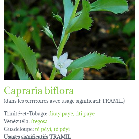
Capraria biflora
(dans les territoires avec usage significatif TRAMIL)
Trinité-et-Tobago:
ditay paye, titi paye
Vénézuéla:
fregosa
Guadeloupe:
té péyi
té péyi
Usages significatifs TRAMIL