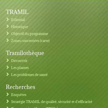
TRAMIL
Editorial
Historique
Objectif du programme
Zones concernées (carte)
Tramilothèque
Découvrir
Les plantes
Les problèmes de santé
Recherches
Footer menu
Enquêtes
Stratégie TRAMIL de qualité, sécurité et d'efficacité