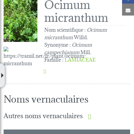
Ocimum
C
micranthum
Nom scientifique :
Ocimum
micranthum
Willd.
Synonyme :
Ocimum
campechianum
Mill.
Famille
:
LAMIACEAE
Noms vernaculaires
Autres noms vernaculaires