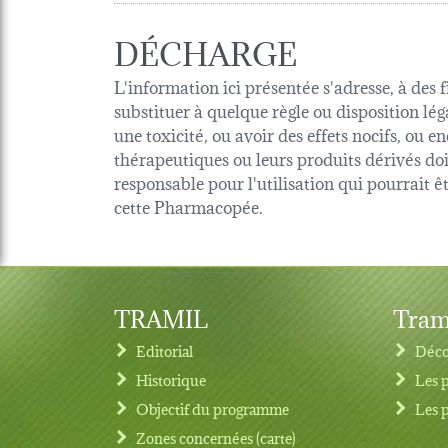
DÉCHARGE
L'information ici présentée s'adresse, à des 
substituer à quelque règle ou disposition lég
une toxicité, ou avoir des effets nocifs, ou
thérapeutiques ou leurs produits dérivés d
responsable pour l'utilisation qui pourrait 
cette Pharmacopée.
TRAMIL
Tram
Editorial
Déco
Historique
Les 
Objectif du programme
Les 
Footer menu
Zones concernées (carte)