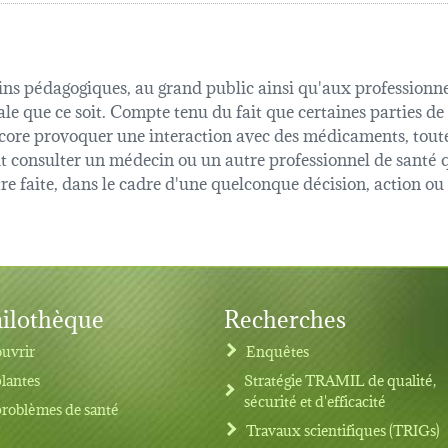
fins pédagogiques, au grand public ainsi qu'aux professionnel
ale que ce soit. Compte tenu du fait que certaines parties de
 encore provoquer une interaction avec des médicaments, tout
oit consulter un médecin ou un autre professionnel de sant
être faite, dans le cadre d'une quelconque décision, action o
ilothèque
Recherches
uvrir
Enquêtes
plantes
Stratégie TRAMIL de qualité,
sécurité et d'efficacité
problèmes de santé
Travaux scientifiques (TRIGs)