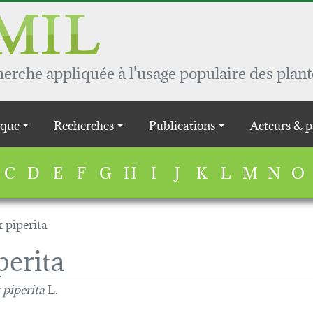
rche appliquée à l'usage populaire des plant
que
Recherches
Publications
Acteurs & p
C
D
E
F
G
H
I
J
K
L
M
N
O
 piperita
perita
piperita
L.