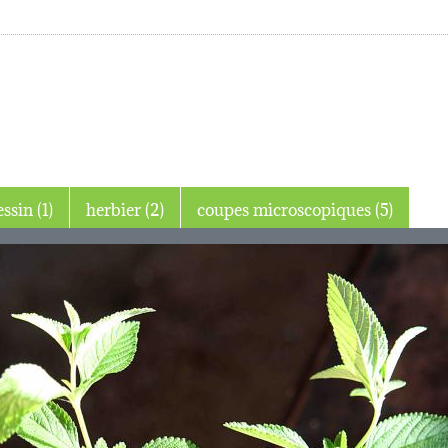
dessin (1)
herbier (2)
coupes microscopiques (5)