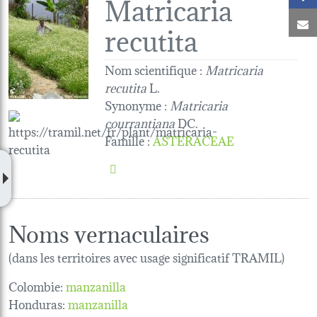
Matricaria
C
recutita
Nom scientifique :
Matricaria
recutita
L.
Synonyme :
Matricaria
courrantiana
DC.
Famille
:
ASTERACEAE
Noms vernaculaires
(dans les territoires avec usage significatif TRAMIL)
Colombie:
manzanilla
Honduras:
manzanilla