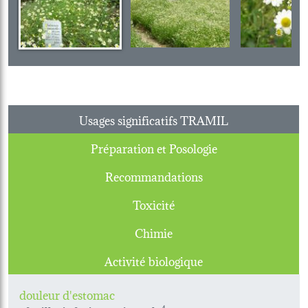
Usages significatifs TRAMIL
Préparation et Posologie
Recommandations
Toxicité
Chimie
Activité biologique
douleur d'estomac
4