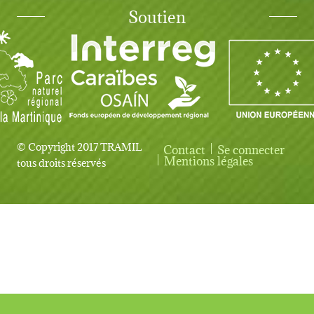
Soutien
© Copyright 2017 TRAMIL
Contact
Se connecter
User account menu
Mentions légales
tous droits réservés