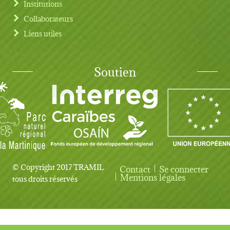
Institutions
Collaborateurs
Liens utiles
Soutien
© Copyright 2017 TRAMIL
Contact
Se connecter
User account menu
Mentions légales
tous droits réservés