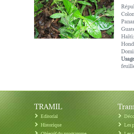
Répub
Colom
Pana
Guat
Haïti:
Hond
Domi
Usage
feuill
TRAMIL
Tram
Editorial
Déco
Historique
Les 
Objectif du programme
Les 