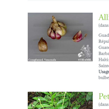
Al
(dans
Guad
Répub
Guat
Barba
Haïti:
Saint
Usage
bulbe
Pet
(dans