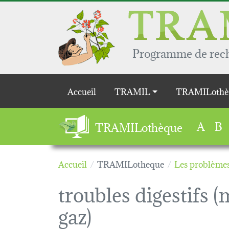
Aller au contenu principal
Programme de reche
Main navigation
Accueil
TRAMIL
TRAMILothè
A
B
TRAMILothèque
Accueil
TRAMILotheque
Les problèmes
troubles digestifs 
gaz)