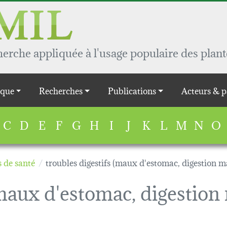
rche appliquée à l'usage populaire des plant
que
Recherches
Publications
Acteurs & p
C
D
E
F
G
H
I
J
K
L
M
N
O
 de santé
troubles digestifs (maux d'estomac, digestion ma
(maux d'estomac, digestion