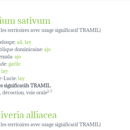
lium sativum
 les territoires avec usage significatif TRAMIL)
eloupe:
ail
lay
lique dominicaine:
ajo
emala:
ajo
de:
garlic
lay
e-Lucie:
lay
s significatifs TRAMIL
, décoction, voie orale
1-7
iveria alliacea
 les territoires avec usage significatif TRAMIL)