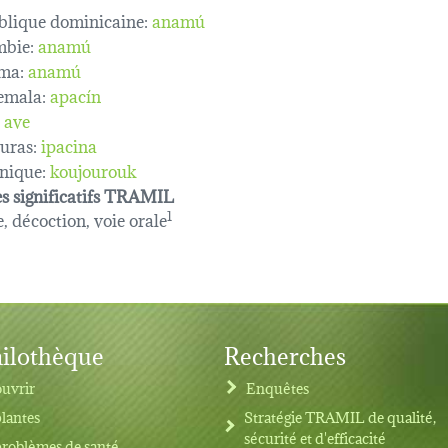
lique dominicaine:
anamú
bie:
anamú
ma:
anamú
emala:
apacín
ave
uras:
ipacina
nique:
koujourouk
s significatifs TRAMIL
e, décoction, voie orale
1
ilothèque
Recherches
uvrir
Enquêtes
plantes
Stratégie TRAMIL de qualité,
sécurité et d'efficacité
problèmes de santé