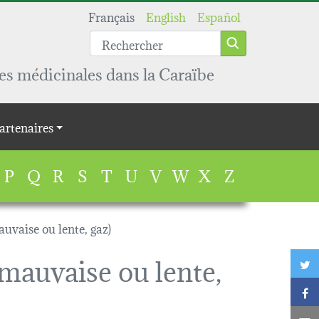
Français
English
Español
es médicinales dans la Caraïbe
artenaires
P
Q
R
S
T
U
V
W
X
Z
uvaise ou lente, gaz)
 mauvaise ou lente,
T
F