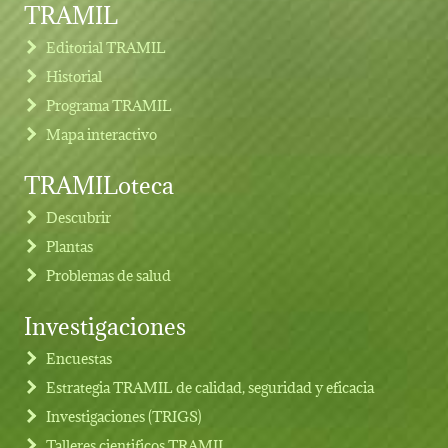
TRAMIL
Editorial TRAMIL
Historial
Programa TRAMIL
Mapa interactivo
TRAMILoteca
Descubrir
Plantas
Problemas de salud
Investigaciones
Footer menu
Encuestas
Estrategia TRAMIL de calidad, seguridad y eficacia
Investigaciones (TRIGS)
Talleres cientificos TRAMIL