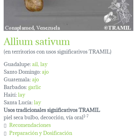
Allium sativum
(en territorios con usos significativos TRAMIL)
Guadalupe:
ail
lay
Santo Domingo:
ajo
Guatemala:
ajo
Barbados:
garlic
Haití:
lay
Santa Lucía:
lay
Usos tradicionales significativos TRAMIL
piel seca bulbo, decocción, vía oral
1-7
Recomendaciones
Preparación y Dosificación