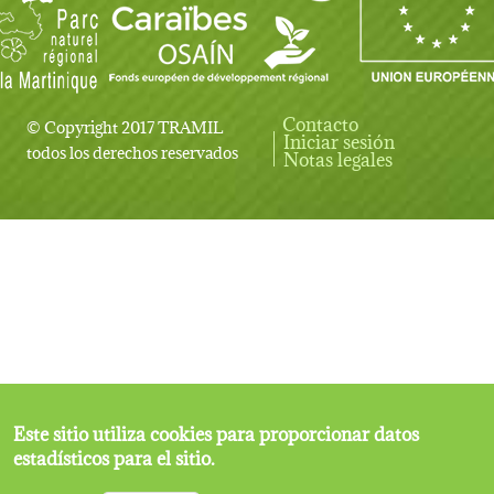
Contacto
© Copyright 2017 TRAMIL
Iniciar sesión
User account menu
todos los derechos reservados
Notas legales
Este sitio utiliza cookies para proporcionar datos
estadísticos para el sitio.