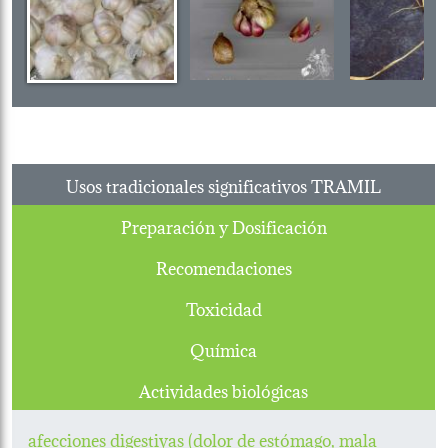
Usos tradicionales significativos TRAMIL
Preparación y Dosificación
Recomendaciones
Toxicidad
Química
Actividades biológicas
afecciones digestivas (dolor de estómago, mala