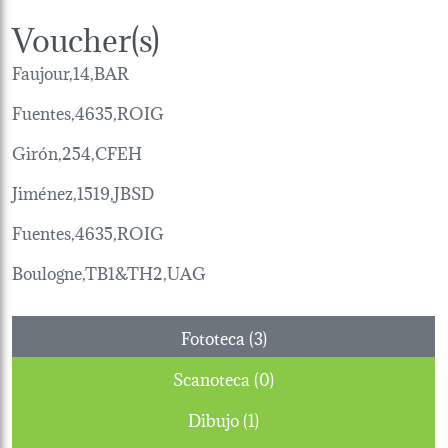
Voucher(s)
Faujour,14,BAR
Fuentes,4635,ROIG
Girón,254,CFEH
Jiménez,1519,JBSD
Fuentes,4635,ROIG
Boulogne,TB1&TH2,UAG
Fototeca (3)
Scanoteca (0)
Dibujo (1)