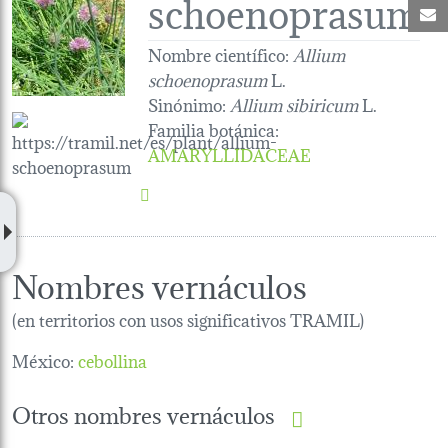
schoenoprasum
C
Nombre científico:
Allium
schoenoprasum
L.
Sinónimo:
Allium sibiricum
L.
Familia botánica
:
AMARYLLIDACEAE
Nombres vernáculos
(en territorios con usos significativos TRAMIL)
México:
cebollina
Otros nombres vernáculos