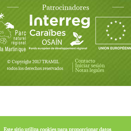
Patrocinadores
Contacto
© Copyright 2017 TRAMIL
Iniciar sesión
User account menu
todos los derechos reservados
Notas legales
Este sitio utiliza cookies para proporcionar datos