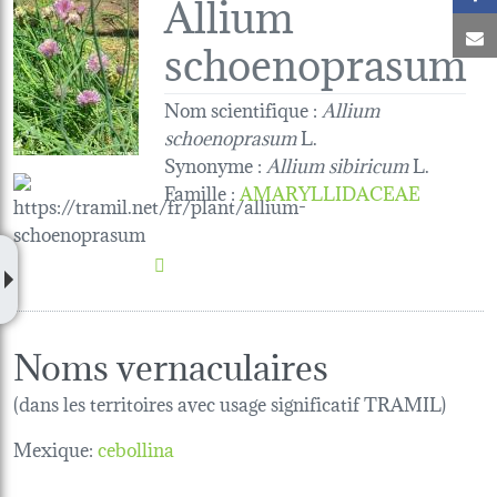
Allium
C
schoenoprasum
Nom scientifique :
Allium
schoenoprasum
L.
Synonyme :
Allium sibiricum
L.
Famille
:
AMARYLLIDACEAE
Noms vernaculaires
(dans les territoires avec usage significatif TRAMIL)
Mexique:
cebollina