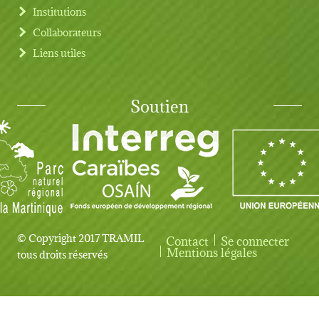
Institutions
Collaborateurs
Liens utiles
Soutien
© Copyright 2017 TRAMIL
Contact
Se connecter
User account menu
Mentions légales
tous droits réservés