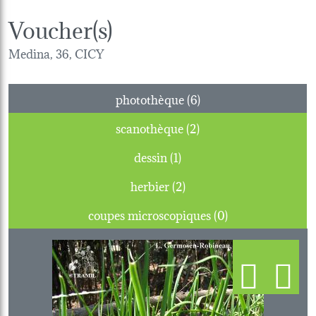
Voucher(s)
Medina, 36, CICY
photothèque (6)
scanothèque (2)
dessin (1)
herbier (2)
coupes microscopiques (0)