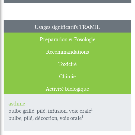
Usages significatifs TRAMIL
Préparation et Posologie
Recommandations
Toxicité
Chimie
Activité biologique
asthme
bulbe grillé, pilé, infusion, voie orale
1
bulbe, pilé, décoction, voie orale
1