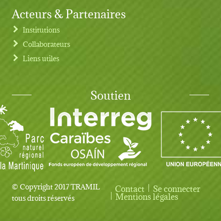
Acteurs & Partenaires
Institutions
Collaborateurs
Liens utiles
Soutien
© Copyright 2017 TRAMIL
Contact
Se connecter
User account menu
Mentions légales
tous droits réservés