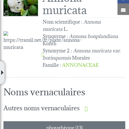
muricata
C
Nom scientifique :
Annona
muricata
L.
Synonyme :
Annona bonplandiana
Kunth
Synonyme 2 :
Annona muricata var.
borinquensis
Morales
Famille
:
ANNONACEAE
Noms vernaculaires
Autres noms vernaculaires
photothèque (13)