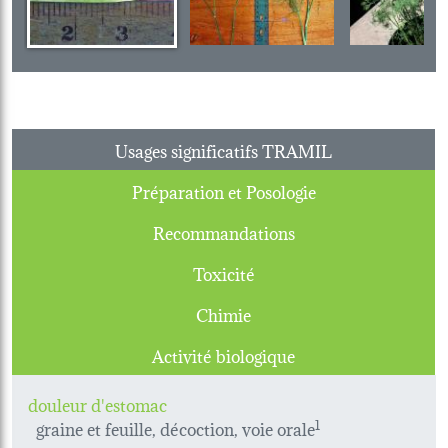
Usages significatifs TRAMIL
Préparation et Posologie
Recommandations
Toxicité
Chimie
Activité biologique
douleur d'estomac
graine et feuille, décoction, voie orale
1