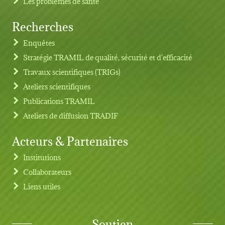
Les problèmes de santé
Recherches
Footer menu
Enquêtes
Stratégie TRAMIL de qualité, sécurité et d'efficacité
Travaux scientifiques (TRIGs)
Ateliers scientifiques
Publications TRAMIL
Ateliers de diffusion TRADIF
Acteurs & Partenaires
Institutions
Collaborateurs
Liens utiles
Soutien