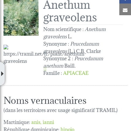
Anethum
C
graveolens
Nom scientifique :
Anethum
graveolens
L.
Synonyme :
Peucedanum
graveolens
(L.) C.B. Clarke
Synonyme 2 :
Peucedanum
anethum
Baill.
Famille
:
APIACEAE
Noms vernaculaires
(dans les territoires avec usage significatif TRAMIL)
Martinique:
anis
ianni
République dominicaine:
hinojo