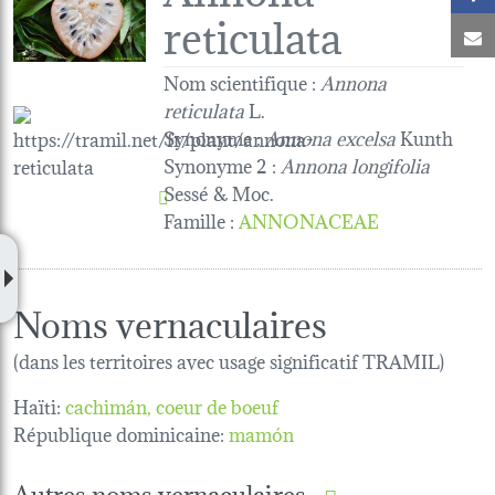
reticulata
C
Nom scientifique :
Annona
reticulata
L.
Synonyme :
Annona excelsa
Kunth
Synonyme 2 :
Annona longifolia
Sessé & Moc.
Famille
:
ANNONACEAE
Noms vernaculaires
(dans les territoires avec usage significatif TRAMIL)
Haïti:
cachimán
coeur de boeuf
République dominicaine:
mamón
Autres noms vernaculaires