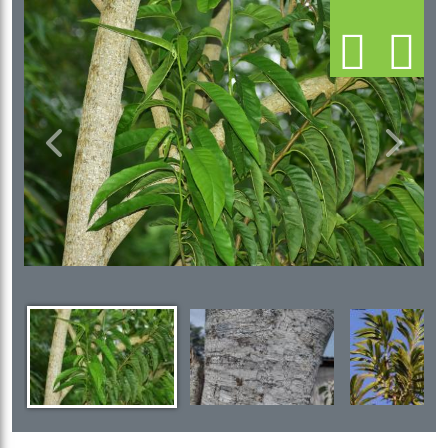
Previous
Next