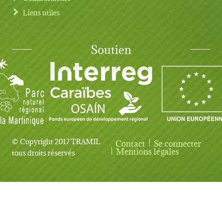
Liens utiles
Soutien
© Copyright 2017 TRAMIL
Contact
Se connecter
User account menu
Mentions légales
tous droits réservés