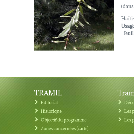
(dans
Haïti:
Usage
feuil
TRAMIL
Tram
Editorial
Déco
Historique
Les 
Objectif du programme
Les 
Footer menu
Zones concernées (carte)