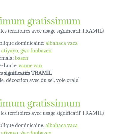
imum gratissimum
 les territoires avec usage significatif TRAMIL)
lique dominicaine:
albahaca vaca
atiyayo
gwo fonbazen
emala:
basen
e-Lucie:
vanne van
s significatifs TRAMIL
le, décoction avec du sel, voie orale
1
imum gratissimum
 les territoires avec usage significatif TRAMIL)
lique dominicaine:
albahaca vaca
atiyayo
gwo fonbazen