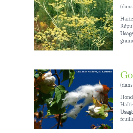
(dans
Haïti:
Répub
Usage
graine
Go
(dans
Hond
Haïti:
Usage
feuill