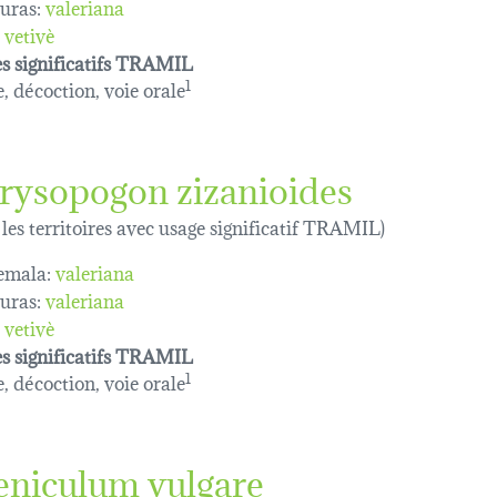
uras:
valeriana
vetivè
s significatifs TRAMIL
e, décoction, voie orale
1
rysopogon zizanioides
 les territoires avec usage significatif TRAMIL)
emala:
valeriana
uras:
valeriana
vetivè
s significatifs TRAMIL
e, décoction, voie orale
1
eniculum vulgare