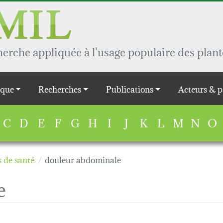
rche appliquée à l'usage populaire des plant
que
Recherches
Publications
Acteurs & p
C
D
E
F
G
H
I
J
K
L
M
N
O
 de santé
douleur abdominale
e