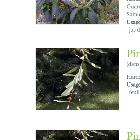
Guat
Saint
Usage
jus de
Pi
(dans
Haïti:
Usage
feuil
Pi