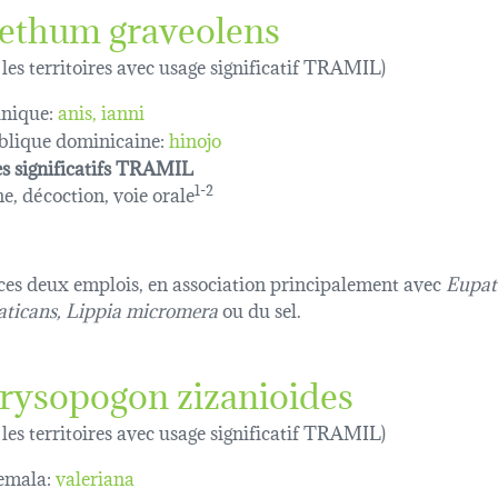
ethum graveolens
 les territoires avec usage significatif TRAMIL)
nique:
anis
ianni
lique dominicaine:
hinojo
s significatifs TRAMIL
e, décoction, voie orale
1-2
ces deux emplois, en association principalement avec
Eupat
ticans, Lippia micromera
ou du sel.
rysopogon zizanioides
 les territoires avec usage significatif TRAMIL)
emala:
valeriana