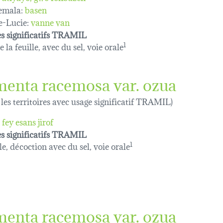
emala:
basen
e-Lucie:
vanne van
s significatifs TRAMIL
 la feuille, avec du sel, voie orale
1
menta racemosa var. ozua
 les territoires avec usage significatif TRAMIL)
fey esans jirof
s significatifs TRAMIL
le, décoction avec du sel, voie orale
1
menta racemosa var. ozua