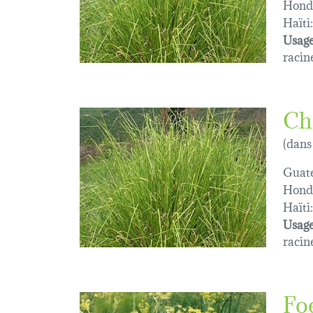
Hond
Haïti:
Usage
racin
Ch
(dans
Guat
Hond
Haïti:
Usage
racin
Fo