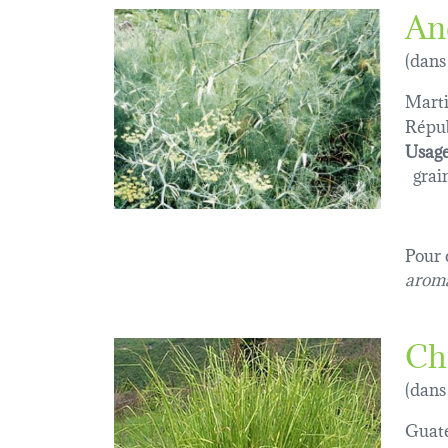
An
(dans
Marti
Répub
Usage
grain
Pour 
aroma
Ch
(dans
Guat