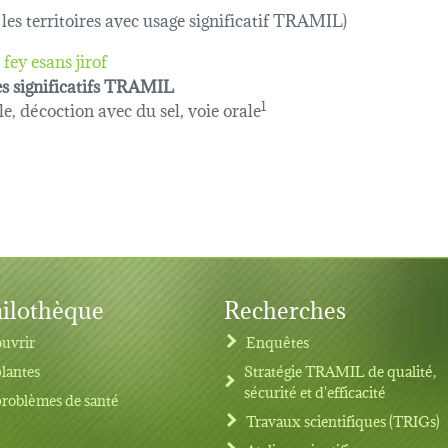
 les territoires avec usage significatif TRAMIL)
fey esans jirof
s significatifs TRAMIL
le, décoction avec du sel, voie orale
1
ilothèque
Recherches
uvrir
Enquêtes
plantes
Stratégie TRAMIL de qualité,
sécurité et d'efficacité
problèmes de santé
Travaux scientifiques (TRIGs)