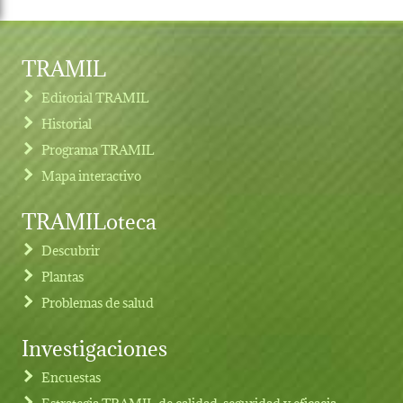
TRAMIL
Editorial TRAMIL
Historial
Programa TRAMIL
Mapa interactivo
TRAMILoteca
Descubrir
Plantas
Problemas de salud
Investigaciones
Footer menu
Encuestas
Estrategia TRAMIL de calidad, seguridad y eficacia