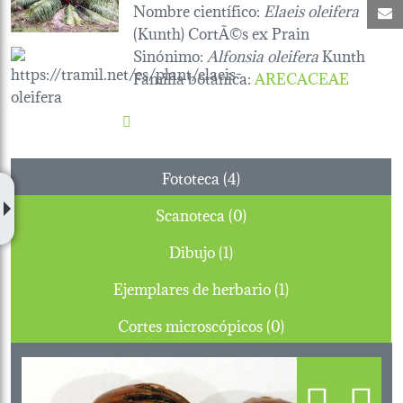
Nombre científico:
Elaeis oleifera
C
(Kunth) CortÃ©s ex Prain
Sinónimo:
Alfonsia oleifera
Kunth
Familia botánica
:
ARECACEAE
Fototeca (4)
Scanoteca (0)
Dibujo (1)
Ejemplares de herbario (1)
Cortes microscópicos (0)