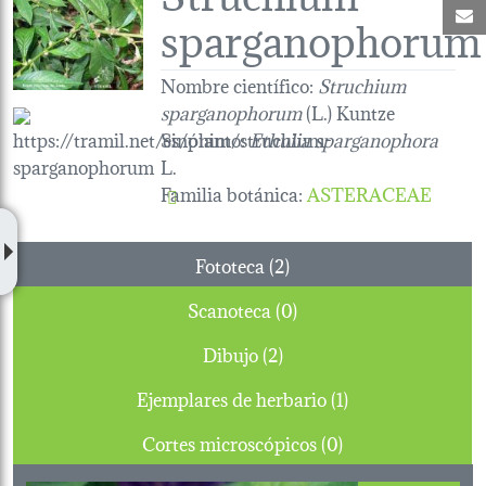
C
sparganophorum
Nombre científico:
Struchium
sparganophorum
(L.) Kuntze
Sinónimo:
Ethulia sparganophora
L.
Familia botánica
:
ASTERACEAE
Fototeca (2)
Scanoteca (0)
Dibujo (2)
Ejemplares de herbario (1)
Cortes microscópicos (0)