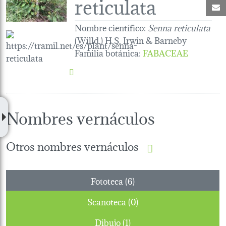
reticulata
C
Nombre científico:
Senna reticulata
(Willd.) H.S. Irwin & Barneby
Familia botánica
:
FABACEAE
Nombres vernáculos
Otros nombres vernáculos
Fototeca (6)
Scanoteca (0)
Dibujo (1)