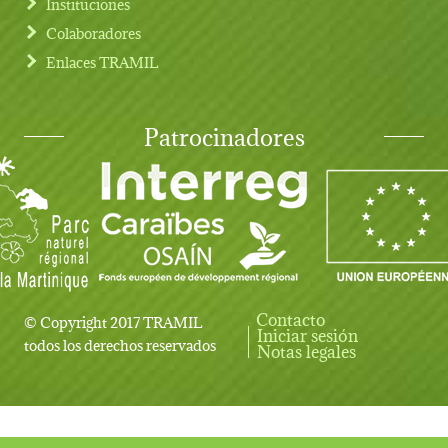
Instituciones
Colaboradores
Enlaces TRAMIL
Patrocinadores
Contacto
© Copyright 2017 TRAMIL
Iniciar sesión
User account menu
todos los derechos reservados
Notas legales