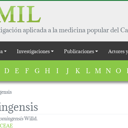
igación aplicada a la medicina popular del Ca
a
Investigaciones
Publicaciones
Actores 
D
E
F
G
H
I
J
K
L
M
N
O
ensis
ngensis
omingensis
Willd.
CEAE