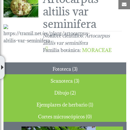
C
altilis var
seminifera
Nombre científico:
Artocarpus
altilis var seminifera
Familia botánica
:
MORACEAE
Fototeca (3)
Scanoteca (3)
Dibujo (2)
Ejemplares de herbario (1)
Cortes microscópicos (0)