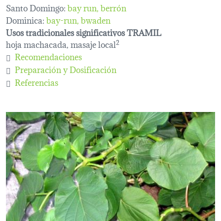
Santo Domingo:
bay run, berrón
Dominica:
bay-run
bwaden
Usos tradicionales significativos TRAMIL
hoja machacada, masaje local
2
Recomendaciones
Preparación y Dosificación
Referencias