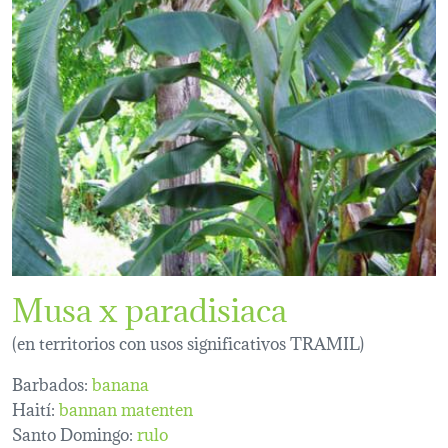
Musa x paradisiaca
(en territorios con usos significativos TRAMIL)
Barbados:
banana
Haití:
bannan matenten
Santo Domingo:
rulo