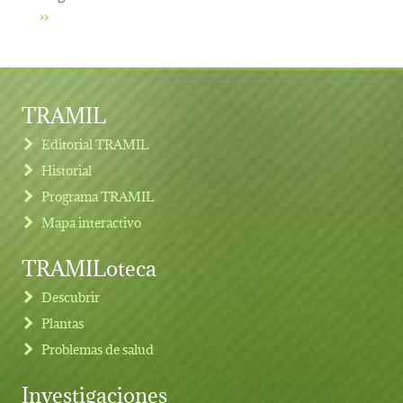
Siguiente página
››
TRAMIL
Editorial TRAMIL
Historial
Programa TRAMIL
Mapa interactivo
TRAMILoteca
Descubrir
Plantas
Problemas de salud
Investigaciones