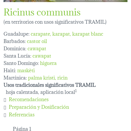
Ricinus communis
(en territorios con usos significativos TRAMIL)
Guadalupe:
carapate
karapat
karapat blanc
Barbados:
castor oil
Dominica:
cawapat
Santa Lucía:
cawapat
Santo Domingo:
higuera
Haití:
maskèti
Martinica:
palma kristi
ricin
Usos tradicionales significativos TRAMIL
hoja calentada, aplicación local
1
Recomendaciones
Preparación y Dosificación
Referencias
Paginación
Página 1