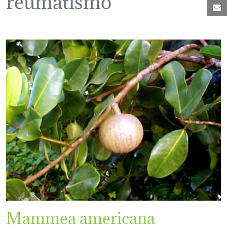
C
Mammea americana