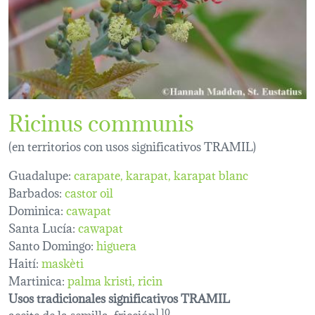
Ricinus communis
(en territorios con usos significativos TRAMIL)
Guadalupe:
carapate
karapat
karapat blanc
Barbados:
castor oil
Dominica:
cawapat
Santa Lucía:
cawapat
Santo Domingo:
higuera
Haití:
maskèti
Martinica:
palma kristi
ricin
Usos tradicionales significativos TRAMIL
aceite de la semilla, fricción
1,10