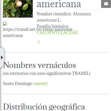
americana
C
Nombre científico:
Mammea
americana
L.
Familia botánica
:
CALOPHYLLACEAE
Nombres vernáculos
(en territorios con usos significativos TRAMIL)
Santo Domingo:
mamey
Distribución geográfica