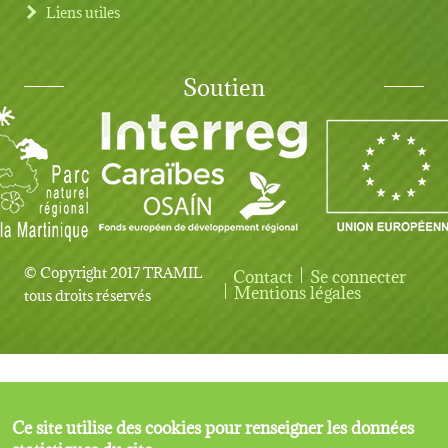
Liens utiles
Soutien
© Copyright 2017 TRAMIL
Contact
Se connecter
User account menu
Mentions légales
tous droits réservés
Ce site utilise des cookies pour renseigner les données
statistiques du site.