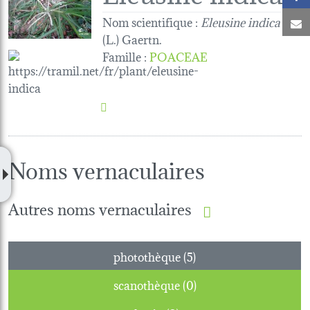
Nom scientifique :
Eleusine indica
C
(L.) Gaertn.
Famille
:
POACEAE
Noms vernaculaires
Autres noms vernaculaires
photothèque (5)
scanothèque (0)