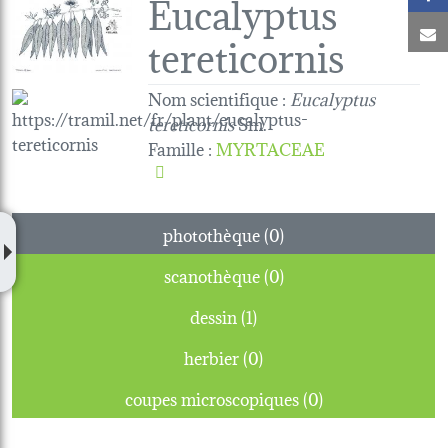
Eucalyptus
C
tereticornis
Nom scientifique :
Eucalyptus
tereticornis
Sm.
Famille
:
MYRTACEAE
photothèque (0)
scanothèque (0)
dessin (1)
herbier (0)
coupes microscopiques (0)