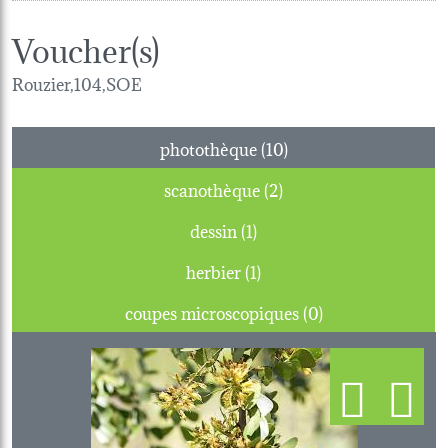
Voucher(s)
Rouzier,104,SOE
photothèque (10)
scanothèque (2)
dessin (1)
herbier (1)
coupes microscopiques (0)