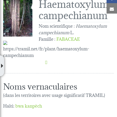
Haematoxylum
C
campechianum
Nom scientifique :
Haematoxylum
campechianum
L.
Famille
:
FABACEAE
Noms vernaculaires
(dans les territoires avec usage significatif TRAMIL)
Haïti:
bwa kanpèch