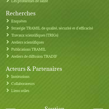
Les problèmes de santé
Recherches
Footer menu
Enquêtes
Stratégie TRAMIL de qualité, sécurité et d'efficacité
Travaux scientifiques (TRIGs)
Ateliers scientifiques
Publications TRAMIL
Ateliers de diffusion TRADIF
Acteurs & Partenaires
Institutions
Collaborateurs
Liens utiles
Soutien