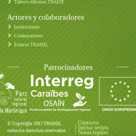
Talleres difusion TRADIF
Actores y colaboradores
Instituciones
Colaboradores
Enlaces TRAMIL
Patrocinadores
Contacto
© Copyright 2017 TRAMIL
Iniciar sesión
User account menu
todos los derechos reservados
Notas legales