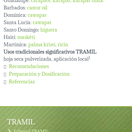
Barbados:
castor oil
Dominica:
cawapat
Santa Lucía:
cawapat
Santo Domingo:
higuera
Haití:
maskèti
Martinica:
palma kristi
ricin
Usos tradicionales significativos TRAMIL
hoja seca pulverizada, aplicación local
1
Recomendaciones
Preparación y Dosificación
Referencias
TRAMIL
Editorial TRAMIL