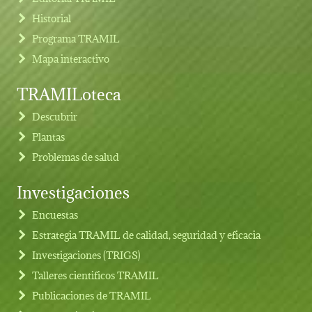
Historial
Programa TRAMIL
Mapa interactivo
TRAMILoteca
Descubrir
Plantas
Problemas de salud
Investigaciones
Footer menu
Encuestas
Estrategia TRAMIL de calidad, seguridad y eficacia
Investigaciones (TRIGS)
Talleres cientificos TRAMIL
Publicaciones de TRAMIL