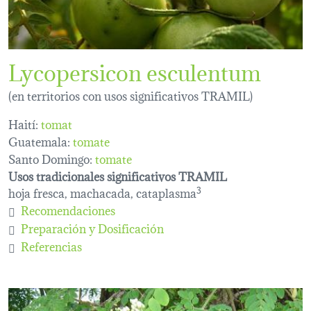
Lycopersicon esculentum
(en territorios con usos significativos TRAMIL)
Haití:
tomat
Guatemala:
tomate
Santo Domingo:
tomate
Usos tradicionales significativos TRAMIL
hoja fresca, machacada, cataplasma
3
Recomendaciones
Preparación y Dosificación
Referencias