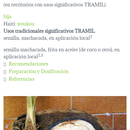
(en territorios con usos significativos TRAMIL)
bija
Haití:
woukou
Usos tradicionales significativos TRAMIL
semilla, machacada, en aplicación local
2
semilla machacada, frita en aceite (de coco u otro), en
aplicación local
2,3
Recomendaciones
Preparación y Dosificación
Referencias