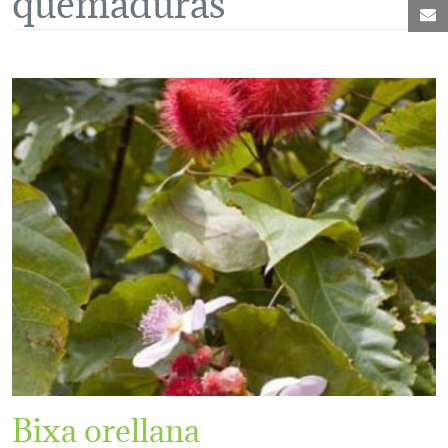
C
Bixa orellana