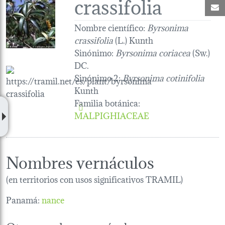
crassifolia
C
Nombre científico:
Byrsonima
crassifolia
(L.) Kunth
Sinónimo:
Byrsonima coriacea
(Sw.)
DC.
Sinónimo 2:
Byrsonima cotinifolia
Kunth
Familia botánica
:
MALPIGHIACEAE
Nombres vernáculos
(en territorios con usos significativos TRAMIL)
Panamá:
nance