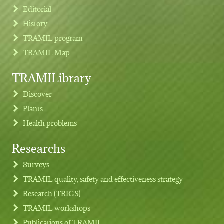
Editorial
History
TRAMIL program
TRAMIL Map
TRAMILibrary
Discover
Plants
Health problems
Researchs
Footer menu
Surveys
TRAMIL quality, safety and effectiveness strategy
Research (TRIGS)
TRAMIL workshops
Publications of TRAMIL