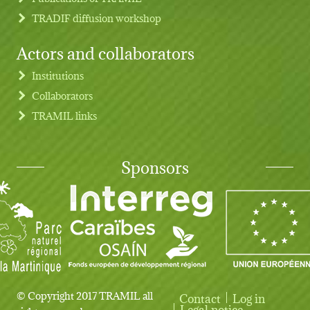
TRADIF diffusion workshop
Actors and collaborators
Institutions
Collaborators
TRAMIL links
Sponsors
© Copyright 2017 TRAMIL all
Contact
Log in
User account menu
Legal notice