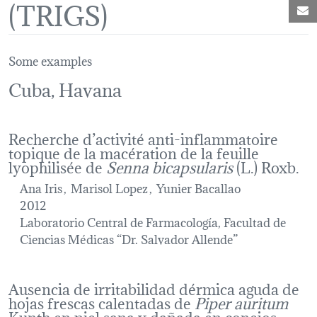
(TRIGS)
M
Some examples
Cuba, Havana
Recherche d’activité anti-inflammatoire
topique de la macération de la feuille
lyophilisée de
Senna bicapsularis
(L.) Roxb.
Ana Iris
Marisol Lopez
Yunier Bacallao
2012
Laboratorio Central de Farmacología, Facultad de
Ciencias Médicas “Dr. Salvador Allende”
Ausencia de irritabilidad dérmica aguda de
hojas frescas calentadas de
Piper auritum
Kunth en piel sana y dañada en conejos.