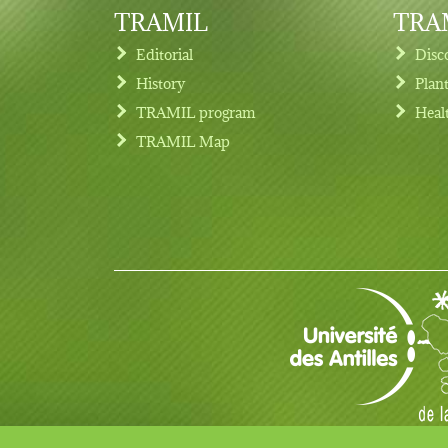
TRAMIL
TRAM
Editorial
Disc
History
Plan
TRAMIL program
Heal
Footer menu
TRAMIL Map