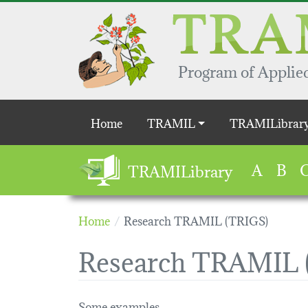
Skip to main content
Program of Applied
Main navigation
Home
TRAMIL
TRAMILibrar
A
B
TRAMILibrary
Home
Research TRAMIL (TRIGS)
Research TRAMIL 
Some examples