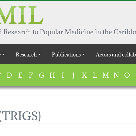
 Research to Popular Medicine in the Caribb
y
Research
Publications
Actors and collab
C
D
E
F
G
H
I
J
K
L
M
N
O
(TRIGS)