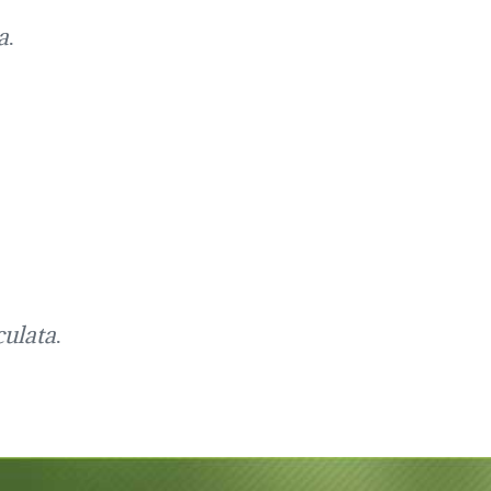
a
.
culata
.