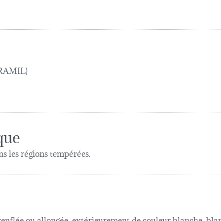
 TRAMIL)
que
ns les régions tempérées.
enflée ou allongée, extérieurement de couleur blanche, bla