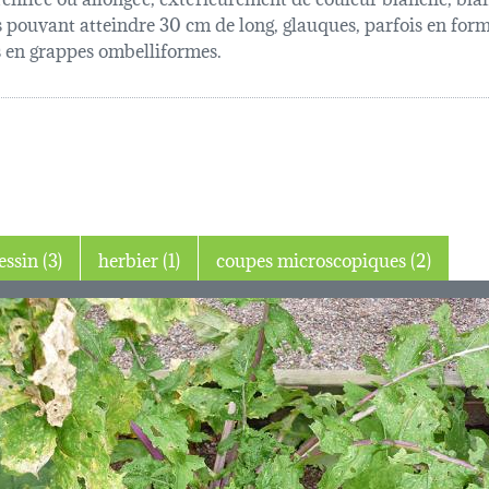
s pouvant atteindre 30 cm de long, glauques, parfois en forme
es en grappes ombelliformes.
dessin (3)
herbier (1)
coupes microscopiques (2)