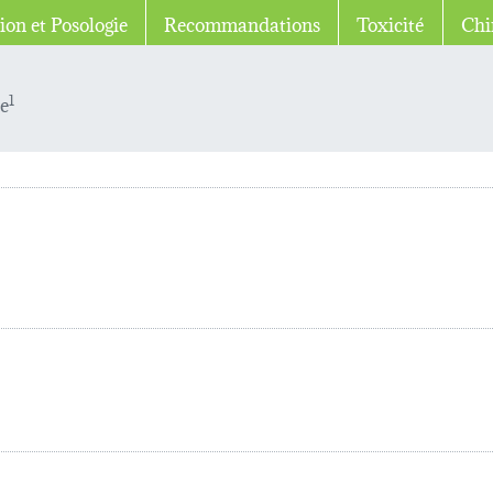
ion et Posologie
Recommandations
Toxicité
Chi
le
1