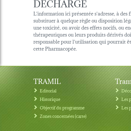
DÉCHARGE
L'information ici présentée s'adresse, à des 
substituer à quelque règle ou disposition lég
une toxicité, ou avoir des effets nocifs, ou
thérapeutiques ou leurs produits dérivés d
responsable pour l'utilisation qui pourrait 
cette Pharmacopée.
TRAMIL
Tram
Editorial
Déco
Historique
Les 
Objectif du programme
Les 
Footer menu
Zones concernées (carte)