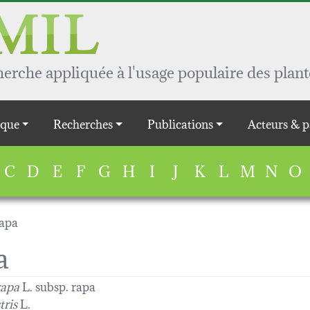
rche appliquée à l'usage populaire des plant
que
Recherches
Publications
Acteurs & p
C
D
E
F
G
H
I
J
K
L
M
N
O
rapa
a
rapa
L. subsp. rapa
tris
L.