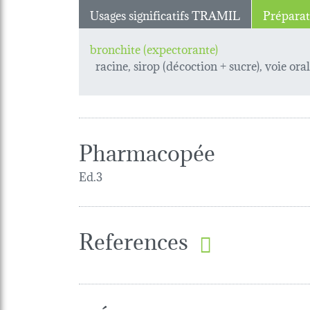
Usages significatifs TRAMIL
Préparat
bronchite (expectorante)
racine, sirop (décoction + sucre), voie ora
Pharmacopée
Ed.3
References