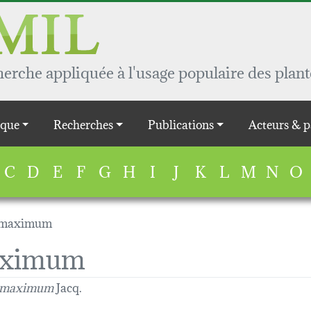
rche appliquée à l'usage populaire des plant
que
Recherches
Publications
Acteurs & p
C
D
E
F
G
H
I
J
K
L
M
N
O
 maximum
aximum
 maximum
Jacq.