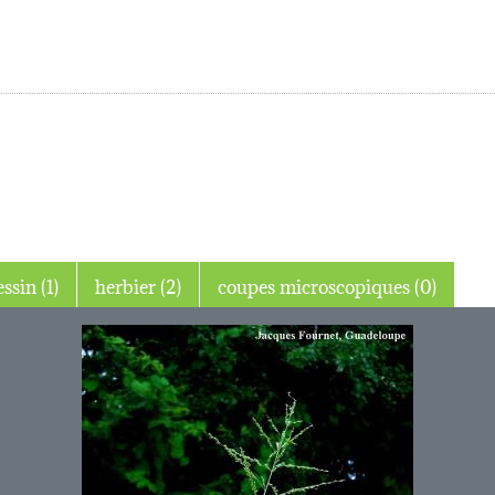
dessin (1)
herbier (2)
coupes microscopiques (0)