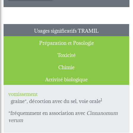
Usages significatifs TRAMIL
Préparation et Posologie
Toxicité
Chimie
Activité biologique
vomissement
graine*, décoction avec du sel, voie orale
1
*fréquemment en association avec
Cinnanomum
verum