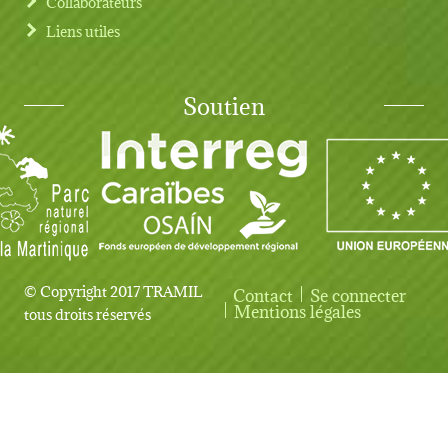
Collaborateurs
Liens utiles
Soutien
© Copyright 2017 TRAMIL
Contact
Se connecter
User account menu
Mentions légales
tous droits réservés