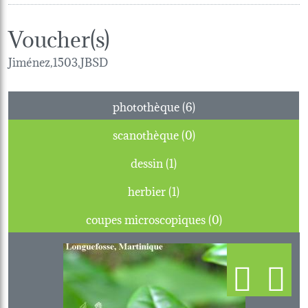
Voucher(s)
Jiménez,1503,JBSD
photothèque (6)
scanothèque (0)
dessin (1)
herbier (1)
coupes microscopiques (0)